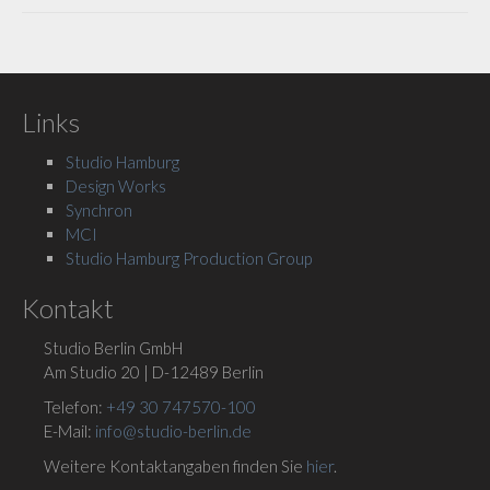
Links
Studio Hamburg
Design Works
Synchron
MCI
Studio Hamburg Production Group
Kontakt
Studio Berlin GmbH
Am Studio 20 | D-12489 Berlin
Telefon:
+49 30 747570-100
E-Mail:
info@studio-berlin.de
Weitere Kontaktangaben finden Sie
hier
.