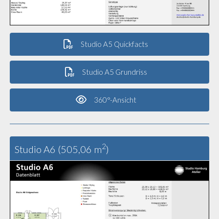
Studio A5 Quickfacts
Studio A5 Grundriss
360°-Ansicht
2
Studio A6 (505,06 m
)