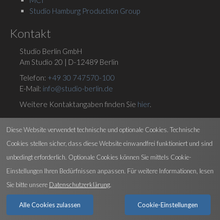
Studio Hamburg Production Group
Kontakt
Studio Berlin GmbH
Am Studio 20 | D-12489 Berlin
Telefon:
+49 30 747570-100
E-Mail:
info@studio-berlin.de
Weitere Kontaktangaben finden Sie
hier
.
Social Media
Diese Website verwendet technische und optionale Cookies. Technische
Cookies stellen sicher, dass diese Website einwandfrei funktioniert und sind
unbedingt erforderlich. Optionale Cookies können Sie mittels Cookie-
Einstellungen Ihren Bedürfnissen anpassen. Für weitere Informationen, lesen
Sie bitte unsere
Datenschutzerklärung
.
© 2026 Studio Berlin |
Impressum
|
AGB
|
Datenschutz
|
Interner
Bereich
|
Hinweis zum Regelverstoß
Alle Cookies zulassen
Cookie-Einstellungen