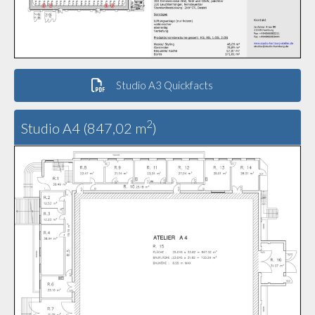
Studio A3 Quickfacts
2
Studio A4 (847,02 m
)