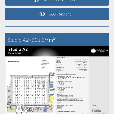
360°-Ansicht
2
Studio A2 (801,39 m
)