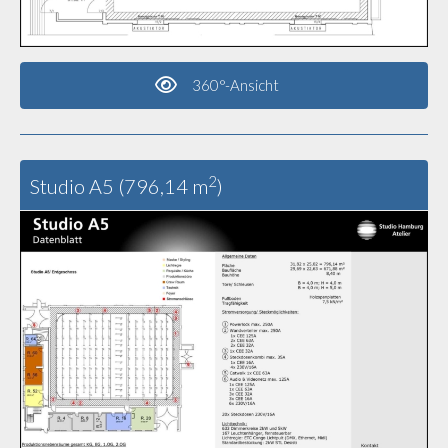
360°-Ansicht
2
Studio A5 (796,14 m
)