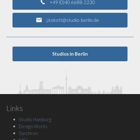
+49 (0)40 6688-2230
j.kokott@studio-berlin.de
Studios in Berlin
Links
Studio Hamburg
Design Works
Synchron
MCI