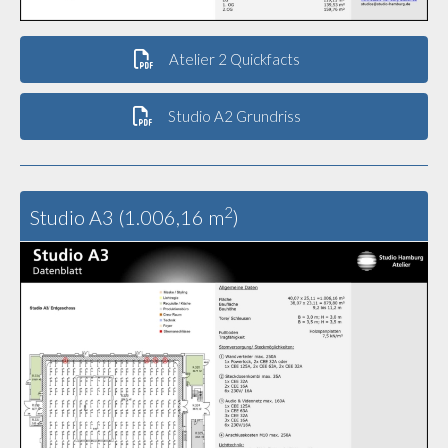
Atelier 2 Quickfacts
Studio A2 Grundriss
2
Studio A3 (1.006,16 m
)